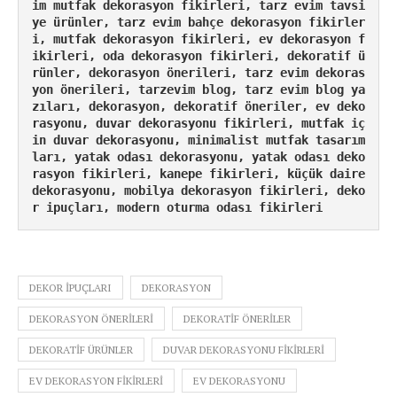
im mutfak dekorasyon fikirleri, tarz evim tavsi
ye ürünler, tarz evim bahçe dekorasyon fikirler
i, mutfak dekorasyon fikirleri, ev dekorasyon f
ikirleri, oda dekorasyon fikirleri, dekoratif ü
rünler, dekorasyon önerileri, tarz evim dekoras
yon önerileri, tarzevim blog, tarz evim blog ya
zıları, dekorasyon, dekoratif öneriler, ev deko
rasyonu, duvar dekorasyonu fikirleri, mutfak iç
in duvar dekorasyonu, minimalist mutfak tasarım
ları, yatak odası dekorasyonu, yatak odası deko
rasyon fikirleri, kanepe fikirleri, küçük daire 
dekorasyonu, mobilya dekorasyon fikirleri, deko
r ipuçları, modern oturma odası fikirleri
DEKOR IPUÇLARI
DEKORASYON
DEKORASYON ÖNERILERI
DEKORATIF ÖNERILER
DEKORATIF ÜRÜNLER
DUVAR DEKORASYONU FIKIRLERI
EV DEKORASYON FIKIRLERI
EV DEKORASYONU