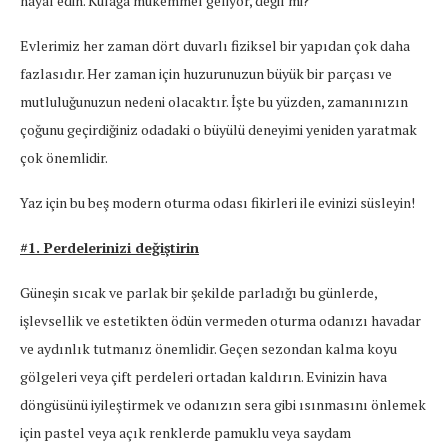
hayal edin. Kulağa mükemmel geliyor, değil mi?
Evlerimiz her zaman dört duvarlı fiziksel bir yapıdan çok daha
fazlasıdır. Her zaman için huzurunuzun büyük bir parçası ve
mutluluğunuzun nedeni olacaktır. İşte bu yüzden, zamanınızın
çoğunu geçirdiğiniz odadaki o büyülü deneyimi yeniden yaratmak
çok önemlidir.
Yaz için bu beş modern oturma odası fikirleri ile evinizi süsleyin!
#1. Perdelerinizi değiştirin
Güneşin sıcak ve parlak bir şekilde parladığı bu günlerde,
işlevsellik ve estetikten ödün vermeden oturma odanızı havadar
ve aydınlık tutmanız önemlidir. Geçen sezondan kalma koyu
gölgeleri veya çift perdeleri ortadan kaldırın. Evinizin hava
döngüsünü iyileştirmek ve odanızın sera gibi ısınmasını önlemek
için pastel veya açık renklerde pamuklu veya saydam