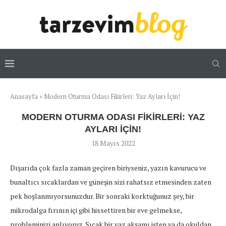
Anasayfa
»
Modern Oturma Odası Fikirleri: Yaz Ayları İçin!
MODERN OTURMA ODASI FIKIRLERI: YAZ
AYLARI İÇIN!
18 Mayıs 2022
Dışarıda çok fazla zaman geçiren biriyseniz, yazın kavurucu ve
bunaltıcı sıcaklardan ve güneşin sizi rahatsız etmesinden zaten
pek hoşlanmıyorsunuzdur. Bir sonraki korktuğunuz şey, bir
mikrodalga fırının içi gibi hissettiren bir eve gelmekse,
probleminizi anlıyoruz. Sıcak bir yaz akşamı işten ya da okuldan